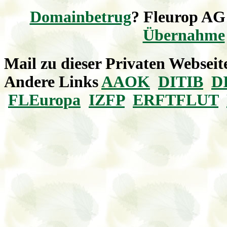
Domainbetrug
? Fleurop AG
Übernahme
Mail zu dieser Privaten Webseit
Andere Links
AAOK
DITIB
D
FLEuropa
IZFP
ERFTFLUT
1car