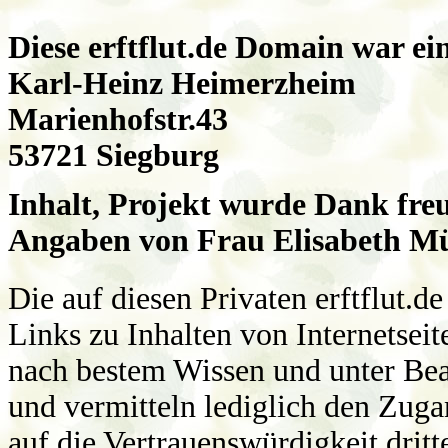
erftflut, flu
Diese erftflut.de Domain war ei
Karl-Heinz Heimerzheim
Marienhofstr.43
53721 Siegburg
Inhalt, Projekt wurde Dank fre
Angaben von Frau Elisabeth Mü
Die auf diesen Privaten erftflut.
Links zu Inhalten von Internetsei
nach bestem Wissen und unter Beac
und vermitteln lediglich den Zug
auf die Vertrauenswürdigkeit dritt